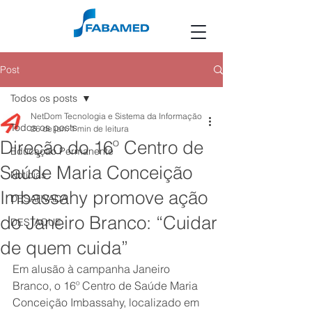
Post
Todos os posts
NetDom Tecnologia e Sistema da Informação
Todos os posts
26 de jan.
1 min de leitura
Direção do 16º Centro de
Educação Permanente
Saúde Maria Conceição
Notícias
Imbassahy promove ação
DESATIVADA
do Janeiro Branco: “Cuidar
DESTAQUE
de quem cuida”
Em alusão à campanha Janeiro 
Branco, o 16º Centro de Saúde Maria 
Conceição Imbassahy, localizado em 