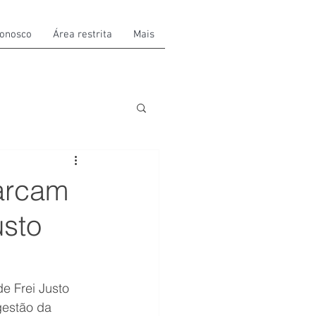
conosco
Área restrita
Mais
marcam
usto
e Frei Justo 
gestão da 