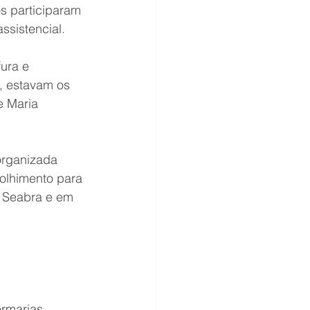
s participaram 
ssistencial.
ura e 
, estavam os 
e Maria 
organizada 
olhimento para 
 Seabra e em 
ermarias 