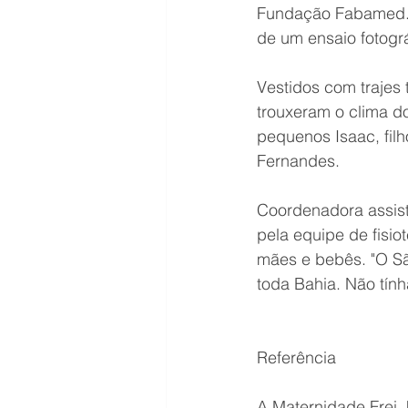
Fundação Fabamed. P
de um ensaio fotográ
Vestidos com trajes
trouxeram o clima do
pequenos Isaac, filh
Fernandes. 
Coordenadora assiste
pela equipe de fisi
mães e bebês. "O S
toda Bahia. Não tính
Referência
A Maternidade Frei J