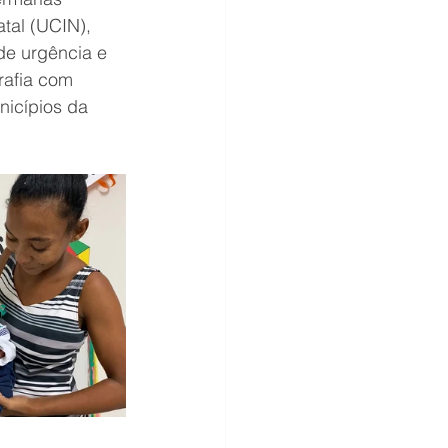
tal (UCIN), 
e urgência e 
rafia com 
nicípios da 