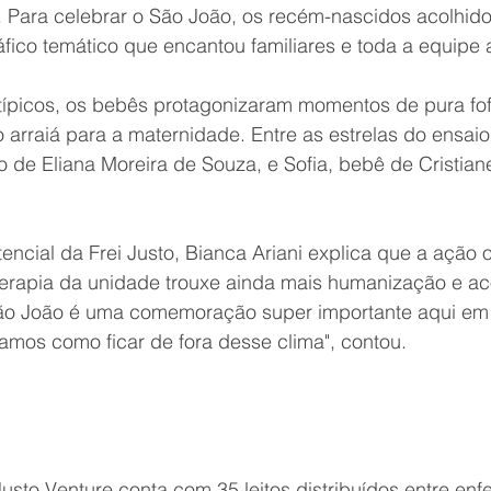
ara celebrar o São João, os recém-nascidos acolhido
fico temático que encantou familiares e toda a equipe a
 típicos, os bebês protagonizaram momentos de pura fof
 arraiá para a maternidade. Entre as estrelas do ensaio
o de Eliana Moreira de Souza, e Sofia, bebê de Cristian
ncial da Frei Justo, Bianca Ariani explica que a ação 
oterapia da unidade trouxe ainda mais humanização e ac
ão João é uma comemoração super importante aqui em
amos como ficar de fora desse clima", contou.   
usto Venture conta com 35 leitos distribuídos entre enf