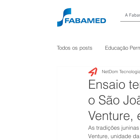
A Fab
Todos os posts
Educação Per
NetDom Tecnologia
Ensaio t
o São Jo
Venture,
As tradições junina
Venture, unidade da