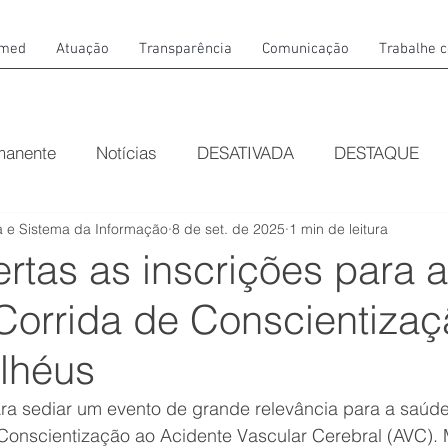
amed
Atuação
Transparência
Comunicação
Trabalhe 
manente
Notícias
DESATIVADA
DESTAQUE
 e Sistema da Informação
8 de set. de 2025
1 min de leitura
rtas as inscrições para a
 Corrida de Conscientizaç
lhéus
ara sediar um evento de grande relevância para a saúde
 Conscientização ao Acidente Vascular Cerebral (AVC).