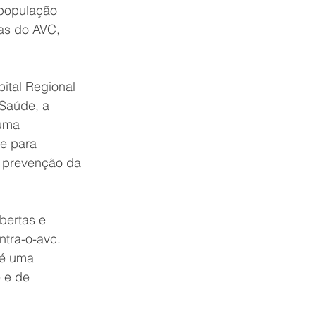
 população 
as do AVC, 
tal Regional 
Saúde, a 
uma 
e para 
a prevenção da 
bertas e 
ntra-o-avc. 
 é uma 
 e de 