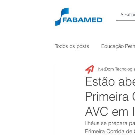
A Fab
Todos os posts
Educação Per
NetDom Tecnologia
Estão abe
Primeira
AVC em I
Ilhéus se prepara p
Primeira Corrida de