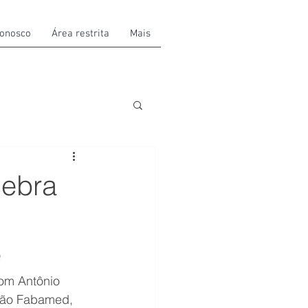
conosco
Área restrita
Mais
lebra
e
om Antônio 
ção Fabamed, 