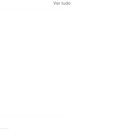
Ver tudo
l Garcia D´Ávila - Sala: 1103
-4507