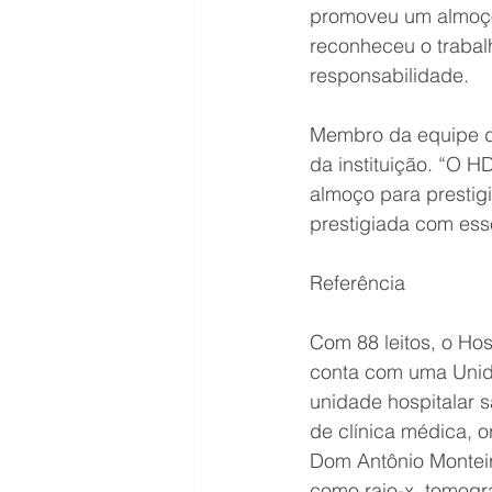
promoveu um almoço
reconheceu o trabal
responsabilidade.
Membro da equipe d
da instituição. “O
almoço para prestigi
prestigiada com esse
Referência 
Com 88 leitos, o Ho
conta com uma Unid
unidade hospitalar 
de clínica médica, or
Dom Antônio Monteiro
como raio-x, tomogra