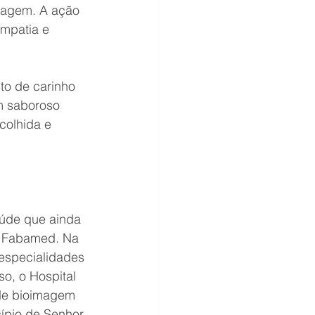
magem. A ação 
mpatia e 
o de carinho 
m saboroso 
colhida e 
aúde que ainda 
a Fabamed. Na 
especialidades 
so, o Hospital 
 de bioimagem 
ípio de Senhor 