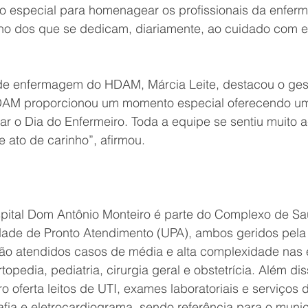
 especial para homenagear os profissionais da enfer
ho dos que se dedicam, diariamente, ao cuidado com e
e enfermagem do HDAM, Márcia Leite, destacou o gest
 HDAM proporcionou um momento especial oferecendo u
ar o Dia do Enfermeiro. Toda a equipe se sentiu muito a
 ato de carinho”, afirmou.
spital Dom Antônio Monteiro é parte do Complexo de S
ade de Pronto Atendimento (UPA), ambos geridos pel
são atendidos casos de média e alta complexidade nas 
topedia, pediatria, cirurgia geral e obstetrícia. Além dis
 oferta leitos de UTI, exames laboratoriais e serviços
fia e eletrocardiograma, sendo referência para o munic