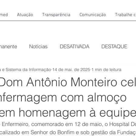
amed
Atuação
Transparência
Comunicação
Trabalhe 
manente
Notícias
DESATIVADA
DESTAQUE
 e Sistema da Informação
14 de mai. de 2025
1 min de leitura
 Dom Antônio Monteiro ce
Enfermagem com almoço
 em homenagem à equip
 Enfermeiro, comemorado em 12 de maio, o Hospital D
ocalizado em Senhor do Bonfim e sob gestão da Funda