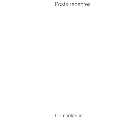
Posts recentes
Fundação ABM de Pesquisa e Extensão na Área da Saúd
administrativo@fabamed.org.br
Comentários
www.fabamed.org.br