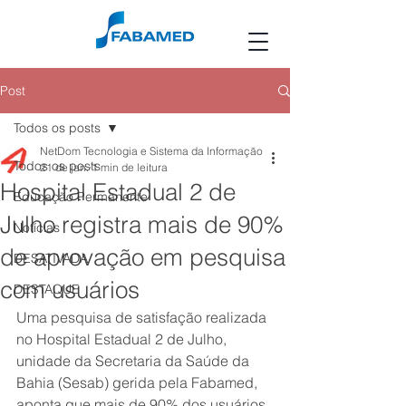
Post
Todos os posts
NetDom Tecnologia e Sistema da Informação
Todos os posts
21 de jan.
1 min de leitura
Hospital Estadual 2 de
Educação Permanente
Julho registra mais de 90%
Notícias
de aprovação em pesquisa
DESATIVADA
com usuários
DESTAQUE
Uma pesquisa de satisfação realizada 
no Hospital Estadual 2 de Julho, 
unidade da Secretaria da Saúde da 
Bahia (Sesab) gerida pela Fabamed, 
aponta que mais de 90% dos usuários 