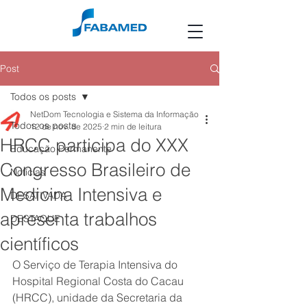
Post
Todos os posts
NetDom Tecnologia e Sistema da Informação
Todos os posts
12 de nov. de 2025
2 min de leitura
HRCC participa do XXX
Educação Permanente
Congresso Brasileiro de
Notícias
Medicina Intensiva e
DESATIVADA
apresenta trabalhos
DESTAQUE
científicos
O Serviço de Terapia Intensiva do 
Hospital Regional Costa do Cacau 
(HRCC), unidade da Secretaria da 