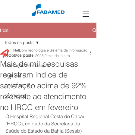
Post
Todos os posts
NetDom Tecnologia e Sistema da Informação
Todos os posts
27 de fev. de 2025
2 min de leitura
Mais de mil pesquisas
Educação Permanente
registram índice de
Notícias
satisfação acima de 92%
DESATIVADA
referente ao atendimento
DESTAQUE
no HRCC em fevereiro
O Hospital Regional Costa do Cacau 
(HRCC), unidade da Secretaria da 
Saúde do Estado da Bahia (Sesab) 