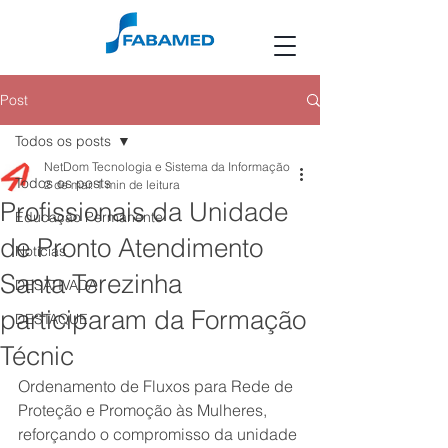
Post
Todos os posts
NetDom Tecnologia e Sistema da Informação
Todos os posts
2 de mar.
1 min de leitura
Profissionais da Unidade
Educação Permanente
de Pronto Atendimento
Notícias
Santa Terezinha
DESATIVADA
participaram da Formação
DESTAQUE
Técnic
Ordenamento de Fluxos para Rede de 
Proteção e Promoção às Mulheres, 
reforçando o compromisso da unidade 