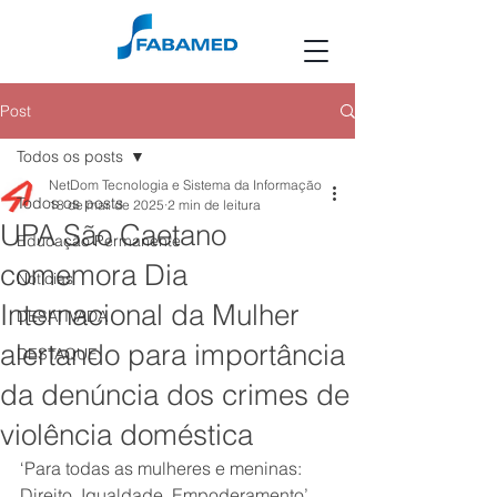
Post
Todos os posts
NetDom Tecnologia e Sistema da Informação
Todos os posts
18 de mar. de 2025
2 min de leitura
UPA São Caetano
Educação Permanente
comemora Dia
Notícias
Internacional da Mulher
DESATIVADA
alertando para importância
DESTAQUE
da denúncia dos crimes de
violência doméstica
‘Para todas as mulheres e meninas: 
Direito, Igualdade, Empoderamento’  