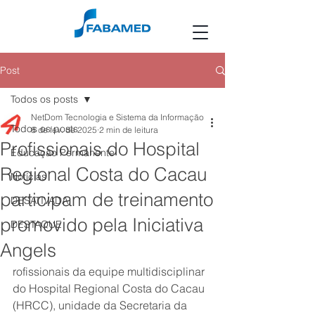
Post
Todos os posts
NetDom Tecnologia e Sistema da Informação
Todos os posts
8 de fev. de 2025
2 min de leitura
Profissionais do Hospital
Educação Permanente
Regional Costa do Cacau
Notícias
participam de treinamento
DESATIVADA
promovido pela Iniciativa
DESTAQUE
Angels
rofissionais da equipe multidisciplinar 
do Hospital Regional Costa do Cacau 
(HRCC), unidade da Secretaria da 